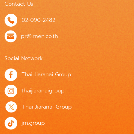
Contact Us
02-090-2482
pr@jrnen.co.th
Social Network
Thai Jiaranai Group
thaijiaranaigroup
Thai Jiaranai Group
jrn.group