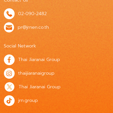
02-090-2482
pr@jrnen.co.th
Social Network
Thai Jiaranai Group
thaijiaranaigroup
Thai Jiaranai Group
jrn.group