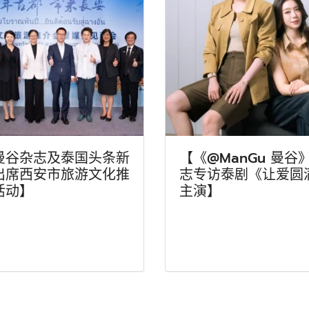
曼谷杂志及泰国头条新
【《@ManGu 曼谷
出席西安市旅游文化推
志专访泰剧《让爱圆
活动】
主演】