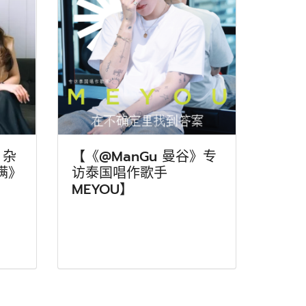
》杂
【《@ManGu 曼谷》专
满》
访泰国唱作歌手
MEYOU】