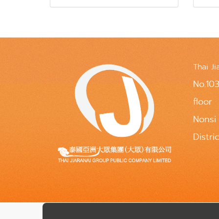
Thai Ji
No.103
floor
Nonsi
Distri