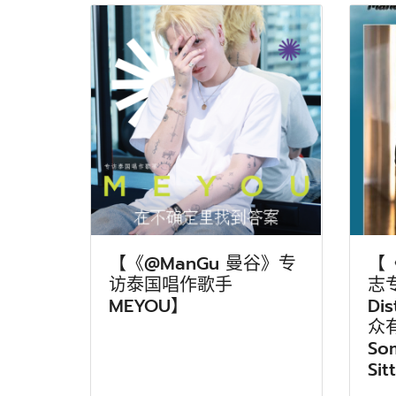
【《@ManGu 曼谷》专
【
访泰国唱作歌手
志专
MEYOU】
Di
众
So
Sit