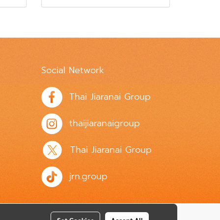
Social Network
Thai Jiaranai Group
thaijiaranaigroup
Thai Jiaranai Group
jrn.group