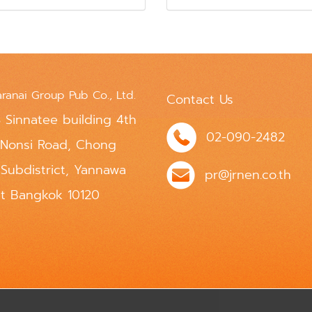
aranai Group Pub Co., Ltd.
Contact Us
 Sinnatee building 4th
02-090-2482
 Nonsi Road, Chong
 Subdistrict, Yannawa
pr@jrnen.co.th
ct Bangkok 10120