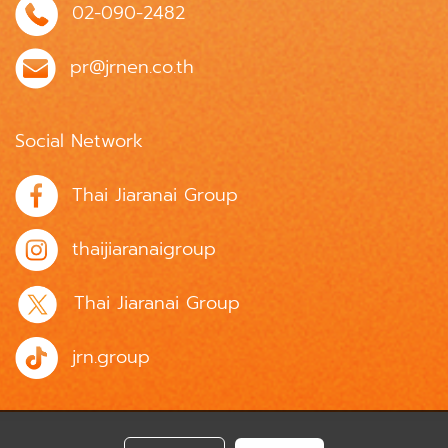
02-090-2482
pr@jrnen.co.th
Social Network
Thai Jiaranai Group
thaijiaranaigroup
Thai Jiaranai Group
jrn.group