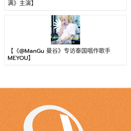
满》主演】
【《@ManGu 曼谷》专访泰国唱作歌手
MEYOU】