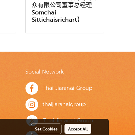
众有限公司董事总经理
Somchai
Sittichaisrichart】
Social Network
Thai Jiaranai Group
thaijiaranaigroup
Thai Jiaranai Group
Set Cookies
Accept All