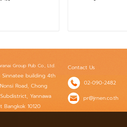
aranai Group Pub Co., Ltd.
Contact Us
 Sinnatee building 4th
02-090-2482
 Nonsi Road, Chong
 Subdistrict, Yannawa
pr@jrnen.co.th
ct Bangkok 10120