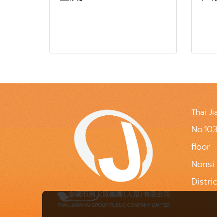
Thai Ji
No.103
floor
Nonsi
Distri