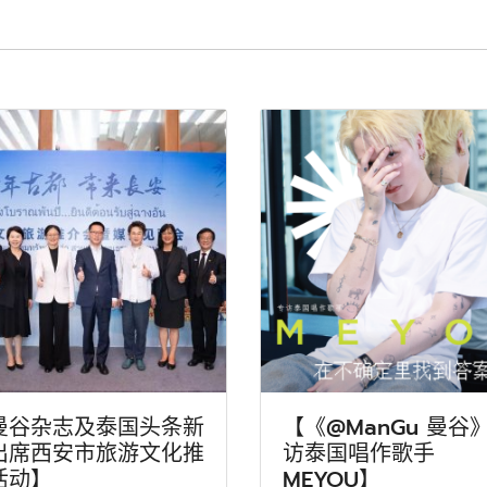
曼谷杂志及泰国头条新
【《@ManGu 曼谷
出席西安市旅游文化推
访泰国唱作歌手
活动】
MEYOU】