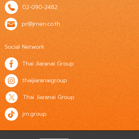
02-090-2482
pr@jrnen.co.th
Social Network
Thai Jiaranai Group
thaijiaranaigroup
Thai Jiaranai Group
jrn.group