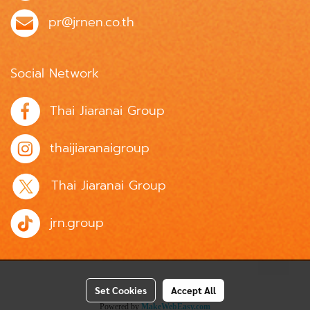
pr@jrnen.co.th
Social Network
Thai Jiaranai Group
thaijiaranaigroup
Thai Jiaranai Group
jrn.group
Set Cookies
Accept All
Powered by
MakeWebEasy.com