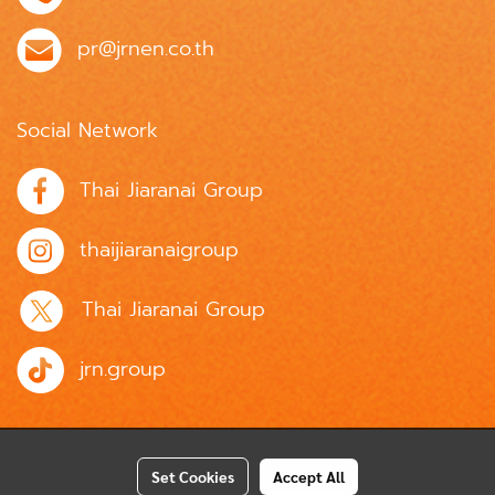
pr@jrnen.co.th
Social Network
Thai Jiaranai Group
thaijiaranaigroup
Thai Jiaranai Group
jrn.group
Set Cookies
Accept All