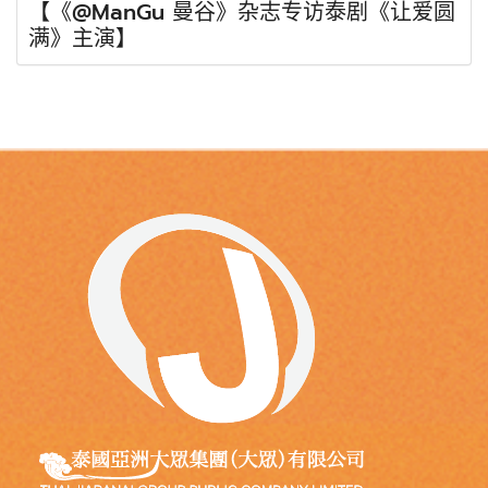
【《@ManGu 曼谷》杂志专访泰剧《让爱圆
满》主演】