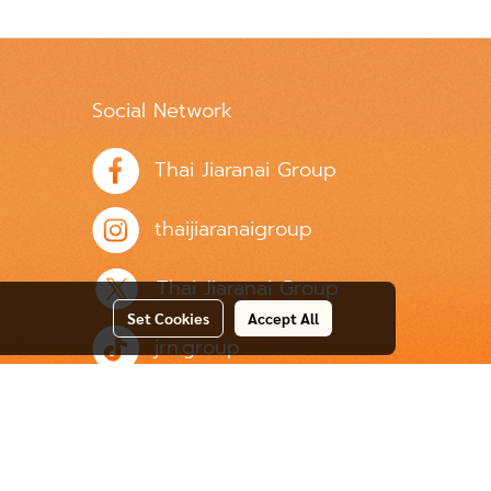
Social Network
Thai Jiaranai Group
thaijiaranaigroup
Thai Jiaranai Group
Set Cookies
Accept All
jrn.group