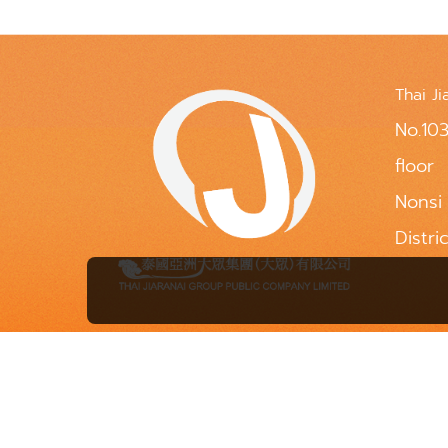
Thai Ji
No.103
floor
Nonsi
Distri