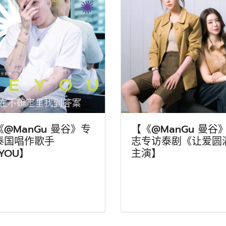
《@ManGu 曼谷》专
【《@ManGu 曼谷
泰国唱作歌手
志专访泰剧《让爱圆
YOU】
主演】