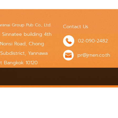
aranai Group Pub Co., Ltd.
Contact Us
 Sinnatee building 4th
02-090-2482
 Nonsi Road, Chong
 Subdistrict, Yannawa
pr@jrnen.co.th
ct Bangkok 10120
Powered by
MakeWebEasy.com