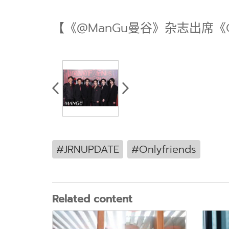
【《@ManGu曼谷》杂志出席《Only
#JRNUPDATE
#Onlyfriends
Related content