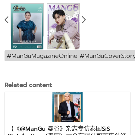
#ManGuMagazineOnline #ManGuCoverStor
Related content
【《@ManGu 曼谷》杂志专访泰国SiS