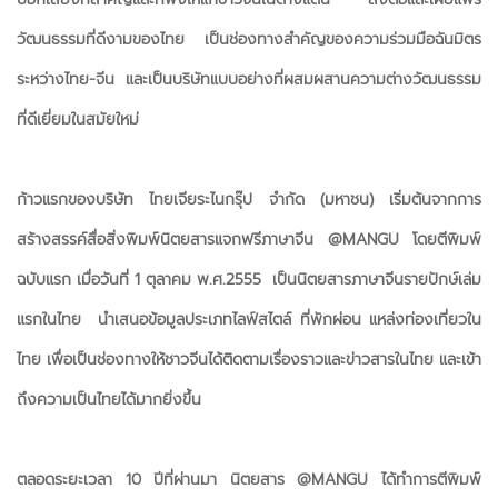
วัฒนธรรมที่ดีงามของไทย เป็นช่องทางสำคัญของความร่วมมือฉันมิตร
ระหว่างไทย-จีน และเป็นบริษัทแบบอย่างที่ผสมผสานความต่างวัฒนธรรม
ที่ดีเยี่ยมในสมัยใหม่
ก้าวแรกของบริษัท ไทยเจียระไนกรุ๊ป จำกัด (มหาชน) เริ่มต้นจากการ
สร้างสรรค์สื่อสิ่งพิมพ์นิตยสารแจกฟรีภาษาจีน @MANGU โดยตีพิมพ์
ฉบับแรก เมื่อวันที่ 1 ตุลาคม พ.ศ.2555 เป็นนิตยสารภาษาจีนรายปักษ์เล่ม
แรกในไทย นำเสนอข้อมูลประเภทไลฟ์สไตล์ ที่พักผ่อน แหล่งท่องเที่ยวใน
ไทย เพื่อเป็นช่องทางให้ชาวจีนได้ติดตามเรื่องราวและข่าวสารในไทย และเข้า
ถึงความเป็นไทยได้มากยิ่งขึ้น
ตลอดระยะเวลา 10 ปีที่ผ่านมา นิตยสาร @MANGU ได้ทำการตีพิมพ์