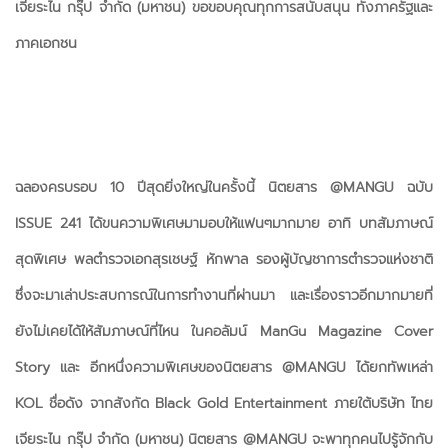
เจียระไน กรุ๊ป จำกัด (มหาชน) ขอขอบคุณทุกการสนับสนุน ทั้งภาครัฐและ
ภาคเอกชน
ฉลองครบรอบ 10 ปีสุดยิ่งใหญ่ในครั้งนี้ นิตยสาร @MANGU ฉบับ
ISSUE 241 ได้ขนความพิเศษมามอบให้แฟนๆมากมาย อาทิ บทสัมภาษณ์
สุดพิเศษ พลตำรวจเอกสุรเชษฐ์ หักพาล รองผู้บัญชาการตำรวจแห่งชาติ
ซึ่งจะมาเล่าประสบการณ์ในการทำงานที่ผ่านมา และเรื่องราวอีกมากมายที่
ยังไม่เคยได้ให้สัมภาษณ์ที่ไหน ในคอลัมน์ ManGu Magazine Cover
Story และ อีกหนึ่งความพิเศษของนิตยสาร @MANGU ได้ยกทัพเหล่า
KOL ชื่อดัง จากสังกัด Black Gold Entertainment ภายใต้บริษัท ไทย
เจียระไน กรุ๊ป จำกัด (มหาชน) นิตยสาร @MANGU จะพาทุกคนไปรู้จักกับ