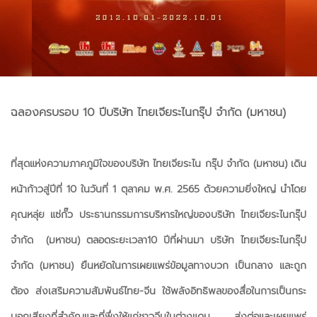
ฉลองครบรอบ 10 ปีบริษัท ไทยเจียระไนกรุ๊ป จำกัด (มหาชน)
ที่สุดแห่งความภาคภูมิใจของบริษัท ไทยเจียระไน กรุ๊ป จำกัด (มหาชน) เดิน
หน้าก้าวสู่ปีที่ 10 ในวันที่ 1 ตุลาคม พ.ศ. 2565 ด้วยความยิ่งใหญ่ นำโดย
คุณหลุ่ย แซ่กั๊ว ประธานกรรมการบริหารใหญ่ของบริษัท ไทยเจียระไนกรุ๊ป
จำกัด (มหาชน) ตลอดระยะเวลา10 ปีที่ผ่านมา บริษัท ไทยเจียระไนกรุ๊ป
จำกัด (มหาชน) ยืนหยัดในการเผยแพร่ข้อมูลทางบวก เป็นกลาง และถูก
ต้อง ส่งเสริมความสัมพันธ์ไทย-จีน ใช้พลังอิทธิพลของสื่อในการเป็นกระ
บอกเสียงที่สำคัญและที่พึ่งให้แก่ชาวจีนในต่างแดน ส่งต่อและเผยแพร่