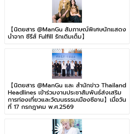
【นิตยสาร @ManGu สัมภาษณ์พิเศษนักแสดง
นำจาก ซีรีส์ Fulfill รักเติมเต็ม】
【นิตยสาร @ManGu และ สำนักข่าว Thailand
Headlines เข้าร่วมงานประชาสัมพันธ์ส่งเสริม
การท่องเที่ยวและวัฒนธรรมเมืองซีอาน】เมื่อวัน
ที่ 17 กรกฎาคม พ.ศ.2569