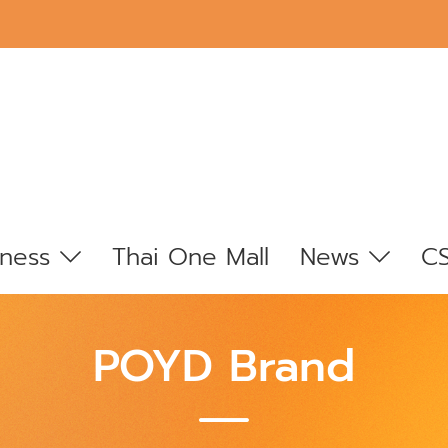
iness
Thai One Mall
News
C
POYD Brand