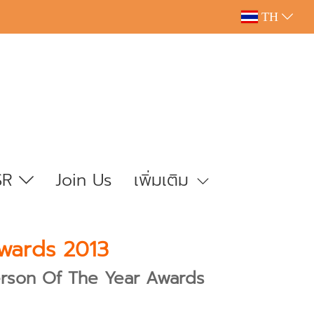
TH
SR
Join Us
เพิ่มเติม
Awards 2013
 Person Of The Year Awards