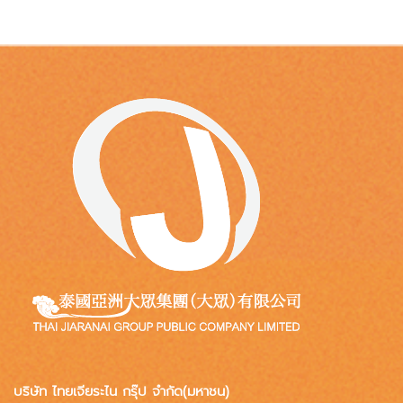
บริษัท ไทยเจียระไน กรุ๊ป จำกัด(มหาชน)