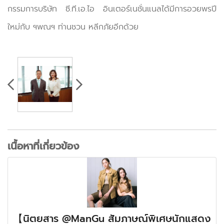
กรรมการบริษัท ซี.ที.เอ.ไอ อินเตอร์เนชั่นแนลได้มีการอวยพรปี
ใหม่กับ ฯพณฯ ท่านชวน หลีกภัยอีกด้วย
เนื้อหาที่เกี่ยวข้อง
【นิตยสาร @ManGu สัมภาษณ์พิเศษนักแสดง