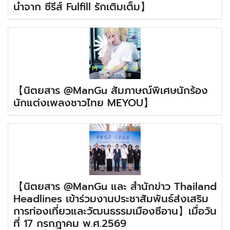
นำจาก ซีรีส์ Fulfill รักเติมเต็ม】
【นิตยสาร @ManGu สัมภาษณ์พิเศษนักร้อง
นักแต่งเพลงชาวไทย MEYOU】
【นิตยสาร @ManGu และ สำนักข่าว Thailand
Headlines เข้าร่วมงานประชาสัมพันธ์ส่งเสริม
การท่องเที่ยวและวัฒนธรรมเมืองซีอาน】เมื่อวัน
ที่ 17 กรกฎาคม พ.ศ.2569