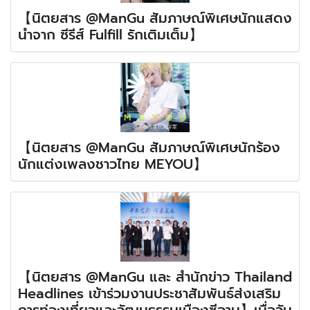
【นิตยสาร @ManGu สัมภาษณ์พิเศษนักแสดง
นำจาก ซีรีส์ Fulfill รักเติมเต็ม】
【นิตยสาร @ManGu สัมภาษณ์พิเศษนักร้อง
นักแต่งเพลงชาวไทย MEYOU】
【นิตยสาร @ManGu และ สำนักข่าว Thailand
Headlines เข้าร่วมงานประชาสัมพันธ์ส่งเสริม
การท่องเที่ยวและวัฒนธรรมเมืองซีอาน】เมื่อวัน