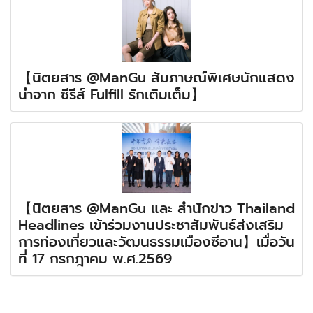
【นิตยสาร @ManGu สัมภาษณ์พิเศษนักแสดง
นำจาก ซีรีส์ Fulfill รักเติมเต็ม】
【นิตยสาร @ManGu และ สำนักข่าว Thailand
Headlines เข้าร่วมงานประชาสัมพันธ์ส่งเสริม
การท่องเที่ยวและวัฒนธรรมเมืองซีอาน】เมื่อวัน
ที่ 17 กรกฎาคม พ.ศ.2569