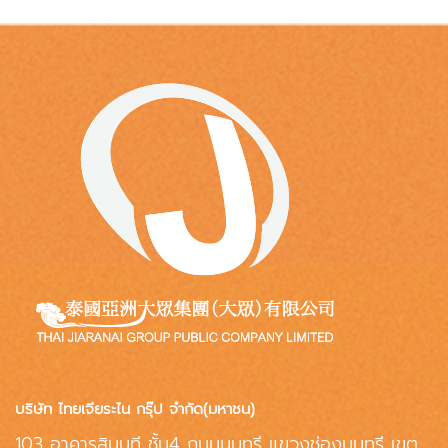
บริษัท ไทยเจียระไน กรุ๊ป จำกัด(มหาชน)
103 อาคารสินนที ชั้น4 ถนนนนทรี แขวงช่องนนทรี เขต