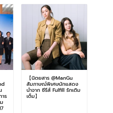
【นิตยสาร @ManGu
nd
สัมภาษณ์พิเศษนักแสดง
น
นำจาก ซีรีส์ Fulfill รักเติม
มการ
เต็ม】
รม
17