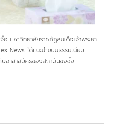
 มหาวิทยาลัยราชภัฏสมเด็จเจ้าพระยา
ines News ได้แนะนำขนบธรรมเนียม
กับอาสาสมัครของสถาบันขงจื๊อ