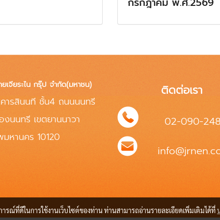
กรกฎาคม พ.ศ.2569
ทยเจียระไน กรุ๊ป จำกัด(มหาชน)
ติดต่อเรา
คารสินนที ชั้น4 ถนนนนทรี
่องนนทรี เขตยานนาวา
02-090-24
ทพมหานคร 10120
info@jrnen.co
บการณ์ที่ดีในการใช้งานเว็บไซต์ของท่าน ท่านสามารถอ่านรายละเอียดเพิ่มเติมได้ที่