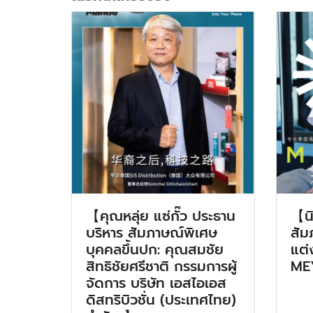
【คุณหลุ่ย แซ่กั๊ว ประธาน
【น
บริหาร สัมภาษณ์พิเศษ
สัม
บุคคลขึ้นปก: คุณสมชัย
แต่
สิทธิชัยศรีชาติ กรรมการผู้
ME
จัดการ บริษัท เอสไอเอส
ดิสทริบิวชั่น (ประเทศไทย)