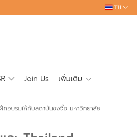
TH
SR
Join Us
เพิ่มเติม
บรมให้กับสถาบันขงจื๊อ มหาวิทยาลัย