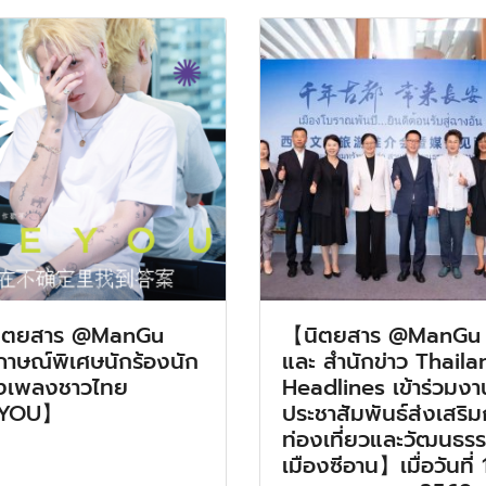
ิตยสาร @ManGu
【นิตยสาร @ManGu
ภาษณ์พิเศษนักร้องนัก
และ สำนักข่าว Thaila
งเพลงชาวไทย
Headlines เข้าร่วมงา
YOU】
ประชาสัมพันธ์ส่งเสริ
ท่องเที่ยวและวัฒนธร
เมืองซีอาน】เมื่อวันที่ 