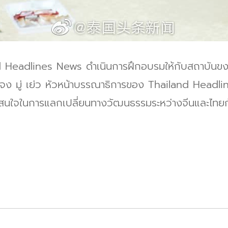
lines News ดำเนินการฝึกอบรมให้กับสถาบันขงจื๊อ
ณจง มู่ เย่ว หัวหน้าบรรณาธิการของ Thailand Headl
วามสนใจในการแลกเปลี่ยนทางวัฒนธรรมระหว่างจีนและไทย