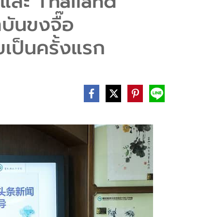
ละ Thailand
ันขงจื๊อ
เป็นครั้งแรก