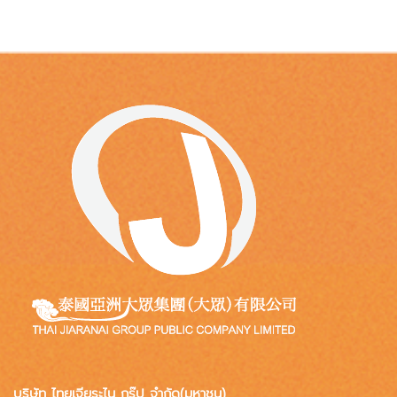
บริษัท ไทยเจียระไน กรุ๊ป จำกัด(มหาชน)