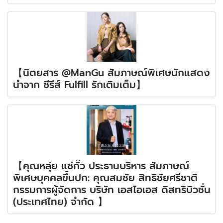
【นิตยสาร @ManGu สัมภาษณ์พิเศษนักแสดง
นำจาก ซีรีส์ Fulfill รักเติมเต็ม】
【คุณหลุ่ย แซ่กั๊ว ประธานบริหาร สัมภาษณ์
พิเศษบุคคลขึ้นปก: คุณสมชัย สิทธิชัยศรีชาติ
กรรมการผู้จัดการ บริษัท เอสไอเอส ดิสทริบิวชั่น
(ประเทศไทย) จำกัด 】