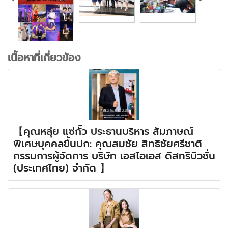
เนื้อหาที่เกี่ยวข้อง
【คุณหลุ่ย แซ่กั๊ว ประธานบริหาร สัมภาษณ์
พิเศษบุคคลขึ้นปก: คุณสมชัย สิทธิชัยศรีชาติ
กรรมการผู้จัดการ บริษัท เอสไอเอส ดิสทริบิวชั่น
(ประเทศไทย) จำกัด 】