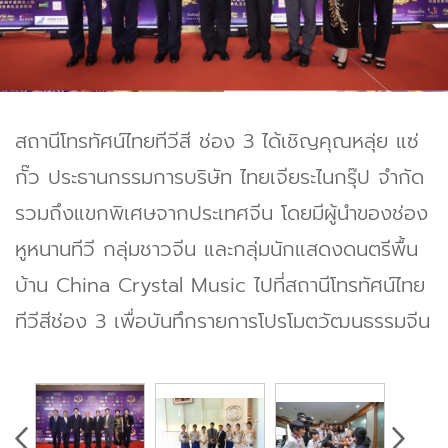
สถานีโทรทัศน์ไทยทีวีสี ช่อง 3 ได้เชิญคุณหลุ่ย แซ่
กั๊ว ประธานกรรมการบริษัท ไทยเจียระไนกรุ๊ป จำกัด
รวมถึงแขกพิเศษจากประเทศจีน โดยมีผู้นำของช่อง
หูหนานทีวี กลุ่มชาวจีน และกลุ่มนักแสดงดนตรีพื้น
บ้าน China Crystal Music ไปที่สถานีโทรทัศน์ไทย
ทีวีสีช่อง 3 เพื่อบันทึกรายการโปรโมตวัฒนธรรมจีน