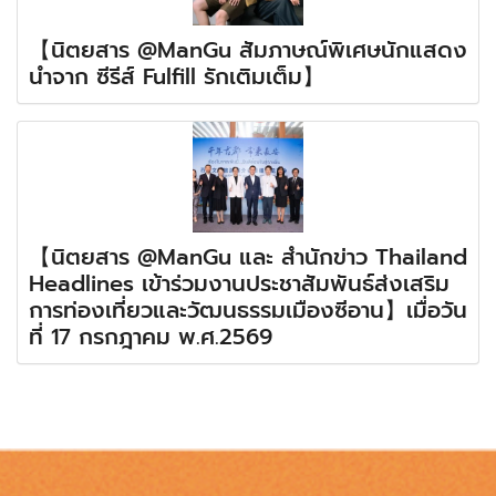
【นิตยสาร @ManGu สัมภาษณ์พิเศษนักแสดง
นำจาก ซีรีส์ Fulfill รักเติมเต็ม】
【นิตยสาร @ManGu และ สำนักข่าว Thailand
Headlines เข้าร่วมงานประชาสัมพันธ์ส่งเสริม
การท่องเที่ยวและวัฒนธรรมเมืองซีอาน】เมื่อวัน
ที่ 17 กรกฎาคม พ.ศ.2569