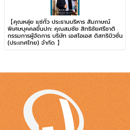
【คุณหลุ่ย แซ่กั๊ว ประธานบริหาร สัมภาษณ์
พิเศษบุคคลขึ้นปก: คุณสมชัย สิทธิชัยศรีชาติ
กรรมการผู้จัดการ บริษัท เอสไอเอส ดิสทริบิวชั่น
(ประเทศไทย) จำกัด 】