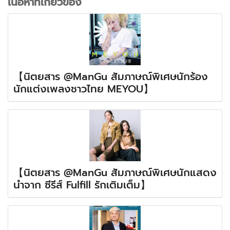
เนื้อหาที่เกี่ยวข้อง
【นิตยสาร @ManGu สัมภาษณ์พิเศษนักร้อง
นักแต่งเพลงชาวไทย MEYOU】
【นิตยสาร @ManGu สัมภาษณ์พิเศษนักแสดง
นำจาก ซีรีส์ Fulfill รักเติมเต็ม】