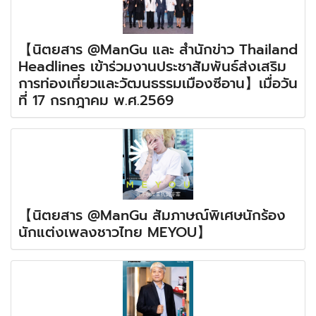
【นิตยสาร @ManGu และ สำนักข่าว Thailand
Headlines เข้าร่วมงานประชาสัมพันธ์ส่งเสริม
การท่องเที่ยวและวัฒนธรรมเมืองซีอาน】เมื่อวัน
ที่ 17 กรกฎาคม พ.ศ.2569
【นิตยสาร @ManGu สัมภาษณ์พิเศษนักร้อง
นักแต่งเพลงชาวไทย MEYOU】