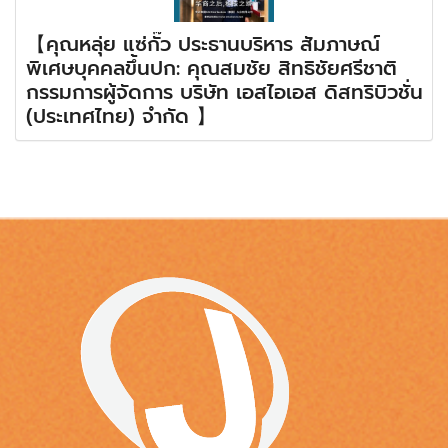
【คุณหลุ่ย แซ่กั๊ว ประธานบริหาร สัมภาษณ์
พิเศษบุคคลขึ้นปก: คุณสมชัย สิทธิชัยศรีชาติ
กรรมการผู้จัดการ บริษัท เอสไอเอส ดิสทริบิวชั่น
(ประเทศไทย) จำกัด 】