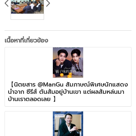
เนื้อหาที่เกี่ยวข้อง
【นิตยสาร @ManGu สัมภาษณ์พิเศษนักแสดง
นำจาก ซีรีส์ ต้นส้มอยู่บ้านเขา แต่ผลส้มหล่นมา
บ้านเราตลอดเลย 】