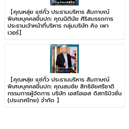
【คุณหลุ่ย แซ่กั๊ว ประธานบริหาร สัมภาษณ์
พิเศษบุคคลขึ้นปก: คุณนิตินัย ศิริสมรรถการ
ประธานเจ้าหน้าที่บริหาร กลุ่มบริษัท คิง เพา
เวอร์】
【คุณหลุ่ย แซ่กั๊ว ประธานบริหาร สัมภาษณ์
พิเศษบุคคลขึ้นปก: คุณสมชัย สิทธิชัยศรีชาติ
กรรมการผู้จัดการ บริษัท เอสไอเอส ดิสทริบิวชั่น
(ประเทศไทย) จำกัด 】