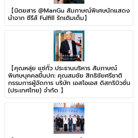
【นิตยสาร @ManGu สัมภาษณ์พิเศษนักแสดง
นำจาก ซีรีส์ Fulfill รักเติมเต็ม】
【คุณหลุ่ย แซ่กั๊ว ประธานบริหาร สัมภาษณ์
พิเศษบุคคลขึ้นปก: คุณสมชัย สิทธิชัยศรีชาติ
กรรมการผู้จัดการ บริษัท เอสไอเอส ดิสทริบิวชั่น
(ประเทศไทย) จำกัด 】