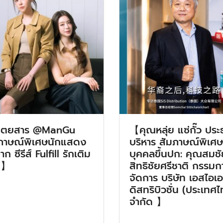
ิตยสาร @ManGu
【คุณหลุ่ย แซ่กั๊ว ประ
ภาษณ์พิเศษนักแสดง
บริหาร สัมภาษณ์พิเศษ
ก ซีรีส์ Fulfill รักเติม
บุคคลขึ้นปก: คุณสมชั
ม】
สิทธิชัยศรีชาติ กรรมกา
จัดการ บริษัท เอสไอเ
ดิสทริบิวชั่น (ประเทศ
จำกัด 】