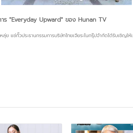
ม รายการ "Everyday Upward" ของ Hunan TV
 แซ่กั๊วประธานกรรมการบริษัทไทยเจียระไนกรุ๊ปจำกัดได้รับเชิญให้