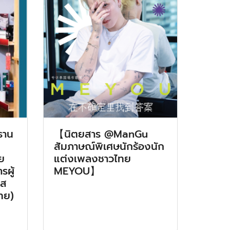
ธาน
【นิตยสาร @ManGu
สัมภาษณ์พิเศษนักร้องนัก
ย
แต่งเพลงชาวไทย
รผู้
MEYOU】
อส
ไทย)