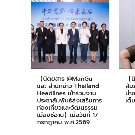
【นิตยสาร @ManGu
【น
และ สำนักข่าว Thailand
สัม
Headlines เข้าร่วมงาน
นำจา
ประชาสัมพันธ์ส่งเสริมการ
เต็
ท่องเที่ยวและวัฒนธรรม
เมืองซีอาน】เมื่อวันที่ 17
กรกฎาคม พ.ศ.2569