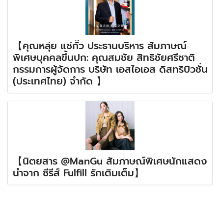
【คุณหลุ่ย แซ่กั๊ว ประธานบริหาร สัมภาษณ์
พิเศษบุคคลขึ้นปก: คุณสมชัย สิทธิชัยศรีชาติ
กรรมการผู้จัดการ บริษัท เอสไอเอส ดิสทริบิวชั่น
(ประเทศไทย) จำกัด 】
【นิตยสาร @ManGu สัมภาษณ์พิเศษนักแสดง
นำจาก ซีรีส์ Fulfill รักเติมเต็ม】