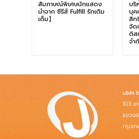
สัมภาษณ์พิเศษนักแสดง
บริ
นำจาก ซีรีส์ Fulfill รักเติม
บุค
เต็ม】
สิท
จัด
ดิส
จำก
บริษัท ไ
103 อา
แขวงช
กรุงเ