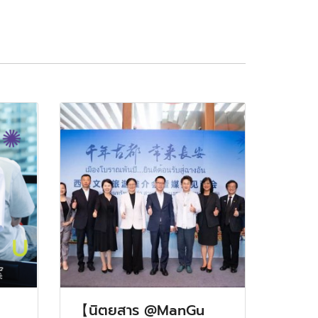
【นิตยสาร @ManGu