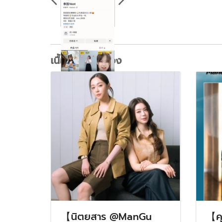
เนื้อหาที่เกี่ยวข้อง
【นิตยสาร @ManGu
【คุ