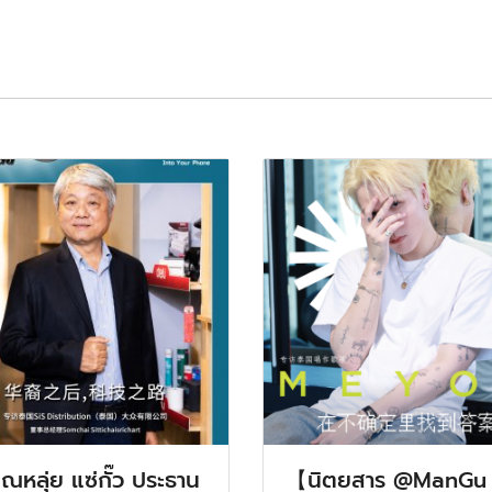
ณหลุ่ย แซ่กั๊ว ประธาน
【นิตยสาร @ManGu