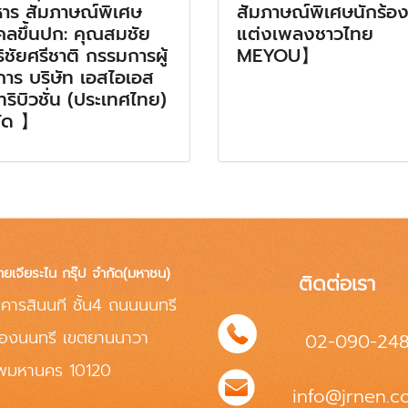
หาร สัมภาษณ์พิเศษ
สัมภาษณ์พิเศษนักร้อง
คลขึ้นปก: คุณสมชัย
แต่งเพลงชาวไทย
ธิชัยศรีชาติ กรรมการผู้
MEYOU】
การ บริษัท เอสไอเอส
ทริบิวชั่น (ประเทศไทย)
ัด 】
ทยเจียระไน กรุ๊ป จำกัด(มหาชน)
ติดต่อเรา
คารสินนที ชั้น4 ถนนนนทรี
่องนนทรี เขตยานนาวา
02-090-24
ทพมหานคร 10120
info@jrnen.co