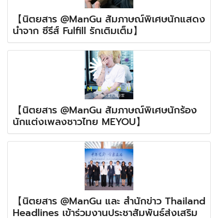
【นิตยสาร @ManGu สัมภาษณ์พิเศษนักแสดง
นำจาก ซีรีส์ Fulfill รักเติมเต็ม】
【นิตยสาร @ManGu สัมภาษณ์พิเศษนักร้อง
นักแต่งเพลงชาวไทย MEYOU】
【นิตยสาร @ManGu และ สำนักข่าว Thailand
Headlines เข้าร่วมงานประชาสัมพันธ์ส่งเสริม