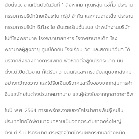
นับตั้งแต่งานเปิดตัวในวันที่ 1 สิงหาคม คุณหลุ่ย แซ่กั๊ว ประธาน
กรรมการบริษัทไทยเจียระไน กรุ๊ป จำกัด และคุณจางเฉิ่ง ประธาน
กรรมการบริษัท ซี.ที.เอ.ไอ อินเตอร์เนชั่นแนล นำพนักงานบริษัท
ไปที่โรงพยาบาล โรงพยาบาลทหาร โรงพยาบาลเด็ก โรง
พยาบาลผู้สูงอายุ ศูนย์กักกัน โรงเรียน วัด และสถานที่อื่นๆ ได้
บริจาคสิ่งของทางการแพทย์เพื่อช่วยต่อสู้กับโรคระบาด นับ
ตั้งแต่เปิดตัวงาน ก็ได้รับความสนใจและการสนับสนุนจากสังคม
อย่างกว้างขวาง และได้รับเงินบริจาคและสิ่งของจากกลุ่มการค้า
จีนและไทยในต่างประเทศมากมาย และผู้ห่วงใยจากทุกสาขาอาชีพ
ในปี พ.ศ. 2564 การแพร่กระจายของโคโรน่าสายพันธุ์ใหม่ใน
ประเทศไทยได้พัฒนาจนกลายเป็นวิกฤตระดับชาติครั้งใหญ่
ตั้งแต่เริ่มมีโรคระบาดเศรษฐกิจไทยได้รับผลกระทบอย่างหนัก