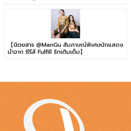
【นิตยสาร @ManGu สัมภาษณ์พิเศษนักแสดง
นำจาก ซีรีส์ Fulfill รักเติมเต็ม】