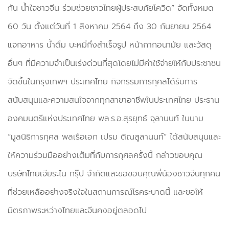
กัน น้ำใจชาวจีน ร่วมช่วยชาวไทยผู้ประสบภัยโควิด” จัดทั้งหมด
60 วัน ตั้งแต่วันที่ 1 สิงหาคม 2564 ถึง 30 กันยายน 2564
แจกอาหาร น้ำดื่ม บะหมี่กึ่งสำเร็จรูป หน้ากากอนามัย และวัสดุ
อื่นๆ ที่มีความจำเป็นเร่งด่วนที่สุดโดยไม่มีค่าใช้จ่ายให้กับประชาชน
จัดขึ้นในกรุงเทพฯ ประเทศไทย กิจกรรมการกุศลได้รับการ
สนับสนุนและความสนใจจากทุกสาขาอาชีพในประเทศไทย ประธาน
องคมนตรีแห่งประเทศไทย พล.ร.อ.สุรยุทธ์ จุลานนท์ ในนาม
“มูลนิธิการกุศล พลเรือเอก เปรม ติณสูลานนท์” ได้สนับสนุนและ
ให้ความร่วมมืออย่างเต็มที่กับการกุศลครั้งนี้ กล่าวขอบคุณ
บริษัทไทยเจียระไน กรุ๊ป จำกัดและขอขอบคุณพี่น้องชาวจีนทุกคน
ที่ช่วยเหลืออย่างจริงใจในสถานการณ์โรคระบาดนี้ และขอให้
มิตรภาพระหว่างไทยและจีนคงอยู่ตลอดไป