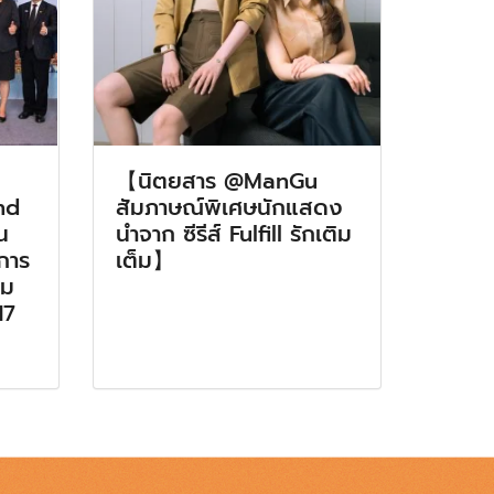
【นิตยสาร @ManGu
nd
สัมภาษณ์พิเศษนักแสดง
น
นำจาก ซีรีส์ Fulfill รักเติม
มการ
เต็ม】
รม
17