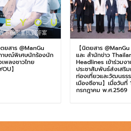
ิตยสาร @ManGu
【นิตยสาร @ManGu
ภาษณ์พิเศษนักร้องนัก
และ สำนักข่าว Thaila
งเพลงชาวไทย
Headlines เข้าร่วมงา
YOU】
ประชาสัมพันธ์ส่งเสริ
ท่องเที่ยวและวัฒนธร
เมืองซีอาน】เมื่อวันที่ 
กรกฎาคม พ.ศ.2569