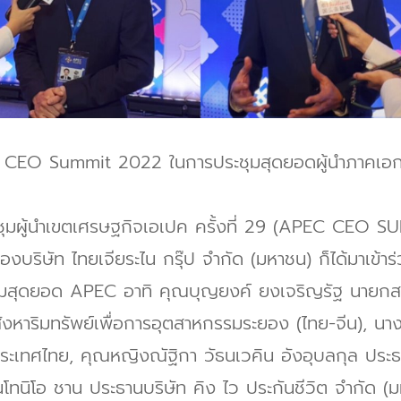
APEC CEO Summit 2022 ในการประชุมสุดยอดผู้นำภาคเ
ะชุมผู้นำเขตเศรษฐกิจเอเปค ครั้งที่ 29 (APEC CEO SU
ริษัท ไทยเจียระไน กรุ๊ป จำกัด (มหาชน) ก็ได้มาเข้าร่วม
ะชุมสุดยอด APEC อาทิ คุณบุญยงค์ ยงเจริญรัฐ นายกสม
ังหาริมทรัพย์เพื่อการอุตสาหกรรมระยอง (ไทย-จีน), 
ระเทศไทย, คุณหญิงณัฐิกา วัธนเวคิน อังอุบลกุล ประธ
โทนิโอ ชาน ประธานบริษัท คิง ไว ประกันชีวิต จำกัด (