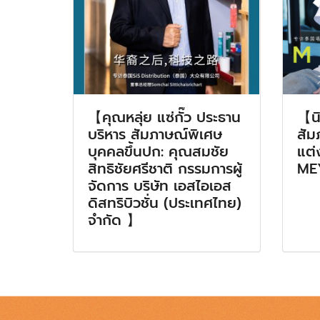
【คุณหลุ่ย แซ่กั๊ว ประธาน
【น
บริหาร สัมภาษณ์พิเศษ
สัม
บุคคลขึ้นปก: คุณสมชัย
แต่
สิทธิชัยศรีชาติ กรรมการผู้
ME
จัดการ บริษัท เอสไอเอส
ดิสทริบิวชั่น (ประเทศไทย)
จำกัด 】