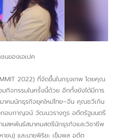
อกชนของเอเปค
MMIT 2022) ที่จัดขึ้นในกรุงเทพ โดยคุณ
กิจกรรมในครั้งนี้ด้วย อีกทั้งยังได้มีการ
าคมนักธุรกิจยุคใหม่ไทย–จีน คุณซวีเกิน
นางกอบกาญจน์ วัฒนวรางกูร อดีตรัฐมนตรี
านสหพันธ์สมาคมสตรีนักธุรกิจและวิชาชีพ
มหาชน) และนายพิริยะ เข็มพล อดีต