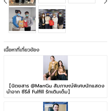
เนื้อหาที่เกี่ยวข้อง
【นิตยสาร @ManGu สัมภาษณ์พิเศษนักแสดง
นำจาก ซีรีส์ Fulfill รักเติมเต็ม】