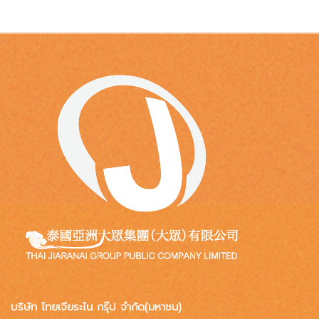
บริษัท ไทยเจียระไน กรุ๊ป จำกัด(มหาชน)