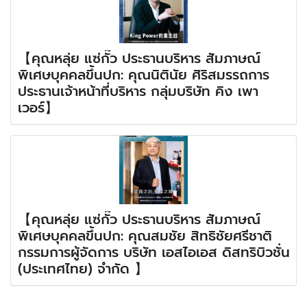
【คุณหลุ่ย แซ่กั๊ว ประธานบริหาร สัมภาษณ์
พิเศษบุคคลขึ้นปก: คุณนิตินัย ศิริสมรรถการ
ประธานเจ้าหน้าที่บริหาร กลุ่มบริษัท คิง เพา
เวอร์】
【คุณหลุ่ย แซ่กั๊ว ประธานบริหาร สัมภาษณ์
พิเศษบุคคลขึ้นปก: คุณสมชัย สิทธิชัยศรีชาติ
กรรมการผู้จัดการ บริษัท เอสไอเอส ดิสทริบิวชั่น
(ประเทศไทย) จำกัด 】