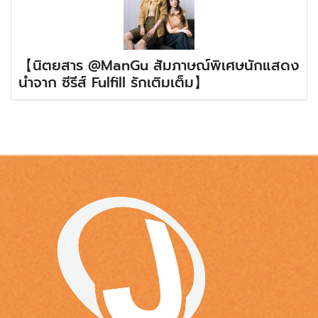
【นิตยสาร @ManGu สัมภาษณ์พิเศษนักแสดง
นำจาก ซีรีส์ Fulfill รักเติมเต็ม】