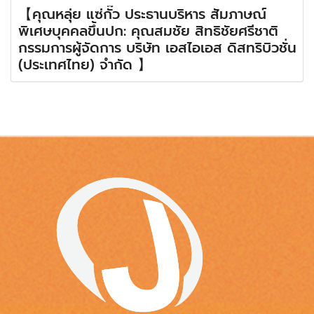
【คุณหลุ่ย แซ่กั๊ว ประธานบริหาร สัมภาษณ์
พิเศษบุคคลขึ้นปก: คุณสมชัย สิทธิชัยศรีชาติ
กรรมการผู้จัดการ บริษัท เอสไอเอส ดิสทริบิวชั่น
(ประเทศไทย) จำกัด 】