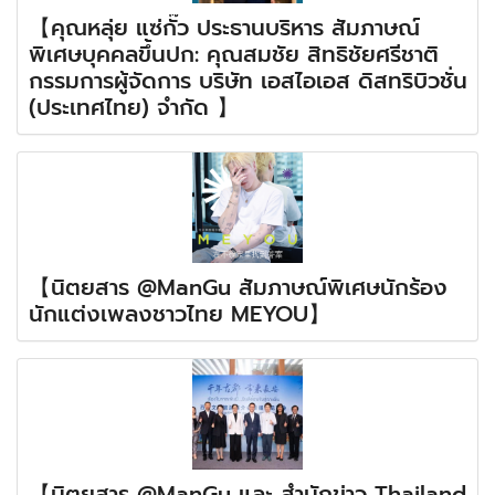
【คุณหลุ่ย แซ่กั๊ว ประธานบริหาร สัมภาษณ์
พิเศษบุคคลขึ้นปก: คุณสมชัย สิทธิชัยศรีชาติ
กรรมการผู้จัดการ บริษัท เอสไอเอส ดิสทริบิวชั่น
(ประเทศไทย) จำกัด 】
【นิตยสาร @ManGu สัมภาษณ์พิเศษนักร้อง
นักแต่งเพลงชาวไทย MEYOU】
【นิตยสาร @ManGu และ สำนักข่าว Thailand