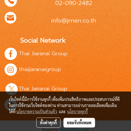
02-090-2482
info@jrnen.co.th
Social Network
Thai Jiaranai Group
thaijiaranaigroup
Thai Jairanai Group
เว็บไซต์นี้มีการใช้งานคุกกี้ เพื่อเพิ่มประสิทธิภาพและประสบการณ์ที่ดี
jrn.group
ในการใช้งานเว็บไซต์ของท่าน ท่านสามารถอ่านรายละเอียดเพิ่มเติม
ได้ที่
นโยบายความเป็นส่วนตัว
และ
นโยบายคุกกี้
ตั้งค่าคุกกี้
ยอมรับทั้งหมด
Powered by
MakeWebEasy.com