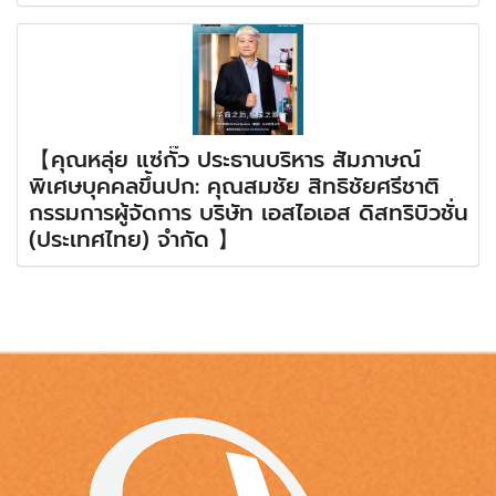
【คุณหลุ่ย แซ่กั๊ว ประธานบริหาร สัมภาษณ์
พิเศษบุคคลขึ้นปก: คุณสมชัย สิทธิชัยศรีชาติ
กรรมการผู้จัดการ บริษัท เอสไอเอส ดิสทริบิวชั่น
(ประเทศไทย) จำกัด 】