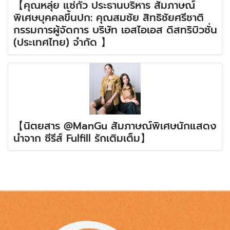
【คุณหลุ่ย แซ่กั๊ว ประธานบริหาร สัมภาษณ์
พิเศษบุคคลขึ้นปก: คุณสมชัย สิทธิชัยศรีชาติ
กรรมการผู้จัดการ บริษัท เอสไอเอส ดิสทริบิวชั่น
(ประเทศไทย) จำกัด 】
【นิตยสาร @ManGu สัมภาษณ์พิเศษนักแสดง
นำจาก ซีรีส์ Fulfill รักเติมเต็ม】