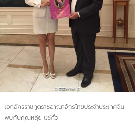
เอกอัครราชทูตราชอาณาจักรไทยประจำประเทศจีน
พบกับคุณหลุ่ย แซ่กั๊ว