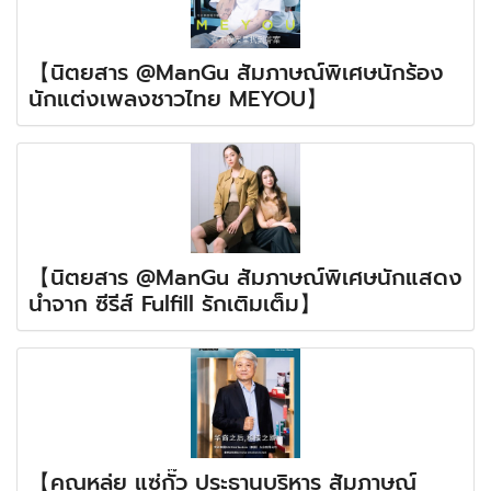
【นิตยสาร @ManGu สัมภาษณ์พิเศษนักร้อง
นักแต่งเพลงชาวไทย MEYOU】
【นิตยสาร @ManGu สัมภาษณ์พิเศษนักแสดง
นำจาก ซีรีส์ Fulfill รักเติมเต็ม】
【คุณหลุ่ย แซ่กั๊ว ประธานบริหาร สัมภาษณ์