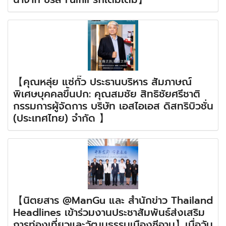
【คุณหลุ่ย แซ่กั๊ว ประธานบริหาร สัมภาษณ์
พิเศษบุคคลขึ้นปก: คุณสมชัย สิทธิชัยศรีชาติ
กรรมการผู้จัดการ บริษัท เอสไอเอส ดิสทริบิวชั่น
(ประเทศไทย) จำกัด 】
【นิตยสาร @ManGu และ สำนักข่าว Thailand
Headlines เข้าร่วมงานประชาสัมพันธ์ส่งเสริม
การท่องเที่ยวและวัฒนธรรมเมืองซีอาน】เมื่อวัน