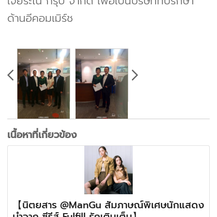
เจียระไน กรุ๊ป จำกัด เพื่อเป็นบริษัทที่ปรึกษา
ด้านอีคอมเมิร์ช
เนื้อหาที่เกี่ยวข้อง
【นิตยสาร @ManGu สัมภาษณ์พิเศษนักแสดง
นำจาก ซีรีส์ Fulfill รักเติมเต็ม】