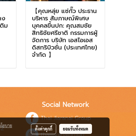
【คุณหลุ่ย แซ่กั๊ว ประธาน
ดง
บริหาร สัมภาษณ์พิเศษ
เติม
บุคคลขึ้นปก: คุณสมชัย
สิทธิชัยศรีชาติ กรรมการผู้
จัดการ บริษัท เอสไอเอส
ดิสทริบิวชั่น (ประเทศไทย)
จำกัด 】
Social Network
Thai Jiaranai Group
นโยบาย
82
ตั้งค่าคุกกี้
ยอมรับทั้งหมด
thaijiaranaigroup