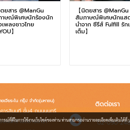
ิตยสาร @ManGu
【นิตยสาร @ManGu
ภาษณ์พิเศษนักร้องนัก
สัมภาษณ์พิเศษนักแส
งเพลงชาวไทย
นำจาก ซีรีส์ Fulfill รัก
YOU】
เต็ม】
ทยเจียระไน กรุ๊ป จำกัด(มหาชน)
ติดต่อเรา
คารสินนที ชั้น4 ถนนนนทรี
่องนนทรี เขตยานนาวา
บการณ์ที่ดีในการใช้งานเว็บไซต์ของท่าน ท่านสามารถอ่านรายละเอียดเพิ่มเติมได้ที่
02-090-24