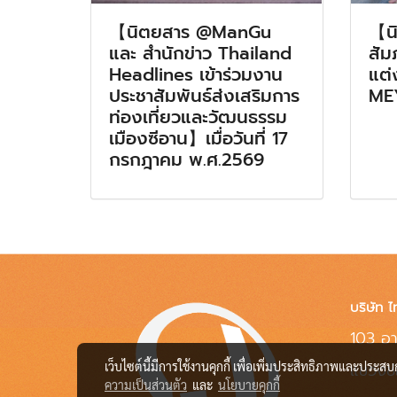
【นิตยสาร @ManGu
【น
และ สำนักข่าว Thailand
สัม
Headlines เข้าร่วมงาน
แต่
ประชาสัมพันธ์ส่งเสริมการ
ME
ท่องเที่ยวและวัฒนธรรม
เมืองซีอาน】เมื่อวันที่ 17
กรกฎาคม พ.ศ.2569
บริษัท ไ
103 อา
แขวงช
เว็บไซต์นี้มีการใช้งานคุกกี้ เพื่อเพิ่มประสิทธิภาพและประส
ความเป็นส่วนตัว
และ
นโยบายคุกกี้