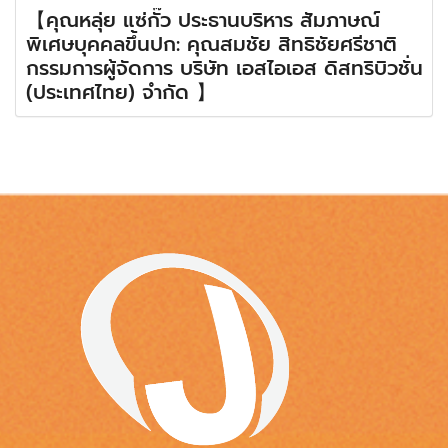
【คุณหลุ่ย แซ่กั๊ว ประธานบริหาร สัมภาษณ์
พิเศษบุคคลขึ้นปก: คุณสมชัย สิทธิชัยศรีชาติ
กรรมการผู้จัดการ บริษัท เอสไอเอส ดิสทริบิวชั่น
(ประเทศไทย) จำกัด 】