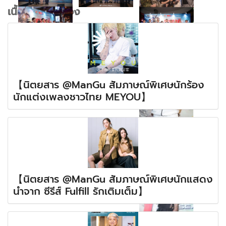
เนื้อหาที่เกี่ยวข้อง
【นิตยสาร @ManGu สัมภาษณ์พิเศษนักร้อง
นักแต่งเพลงชาวไทย MEYOU】
【นิตยสาร @ManGu สัมภาษณ์พิเศษนักแสดง
นำจาก ซีรีส์ Fulfill รักเติมเต็ม】