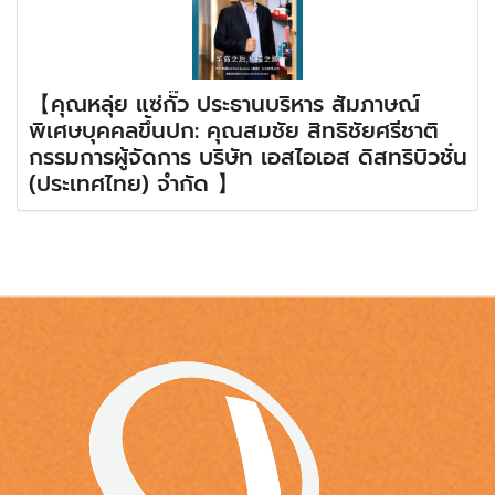
【คุณหลุ่ย แซ่กั๊ว ประธานบริหาร สัมภาษณ์
พิเศษบุคคลขึ้นปก: คุณสมชัย สิทธิชัยศรีชาติ
กรรมการผู้จัดการ บริษัท เอสไอเอส ดิสทริบิวชั่น
(ประเทศไทย) จำกัด 】