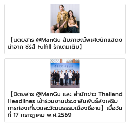
【นิตยสาร @ManGu สัมภาษณ์พิเศษนักแสดง
นำจาก ซีรีส์ Fulfill รักเติมเต็ม】
【นิตยสาร @ManGu และ สำนักข่าว Thailand
Headlines เข้าร่วมงานประชาสัมพันธ์ส่งเสริม
การท่องเที่ยวและวัฒนธรรมเมืองซีอาน】เมื่อวัน
ที่ 17 กรกฎาคม พ.ศ.2569