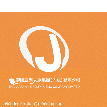
บริษัท ไทยเจียระไน กรุ๊ป จำกัด(มหาชน)