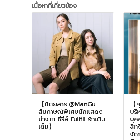
เนื้อหาที่เกี่ยวข้อง
【นิตยสาร @ManGu
【คุ
สัมภาษณ์พิเศษนักแสดง
บริ
นำจาก ซีรีส์ Fulfill รักเติม
บุค
เต็ม】
สิท
จัด