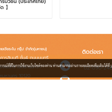
ทริบิวชั่น (ประเทศไทย)
ัด 】
ทยเจียระไน กรุ๊ป จำกัด(มหาชน)
ติดต่อเรา
คารสินนที ชั้น4 ถนนนนทรี
่องนนทรี เขตยานนาวา
บการณ์ที่ดีในการใช้งานเว็บไซต์ของท่าน ท่านสามารถอ่านรายละเอียดเพิ่มเติมได้ที่
02-090-24
ทพมหานคร 10120
info@jrnen.co