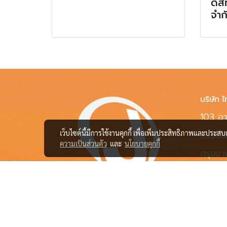
ดิส
จำก
บริษัท ไ
103 อา
แขวงช
เว็บไซต์นี้มีการใช้งานคุกกี้ เพื่อเพิ่มประสิทธิภาพและประส
ความเป็นส่วนตัว
และ
นโยบายคุกกี้
กรุงเ