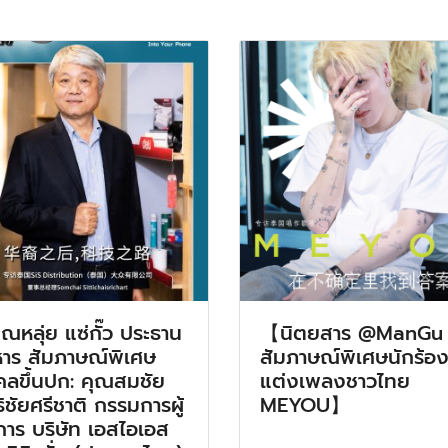
ณหลุ่ย แซ่กั๊ว ประธาน
【นิตยสาร @ManGu
หาร สัมภาษณ์พิเศษ
สัมภาษณ์พิเศษนักร้อง
คลขึ้นปก: คุณสมชัย
แต่งเพลงชาวไทย
ธิชัยศรีชาติ กรรมการผู้
MEYOU】
การ บริษัท เอสไอเอส