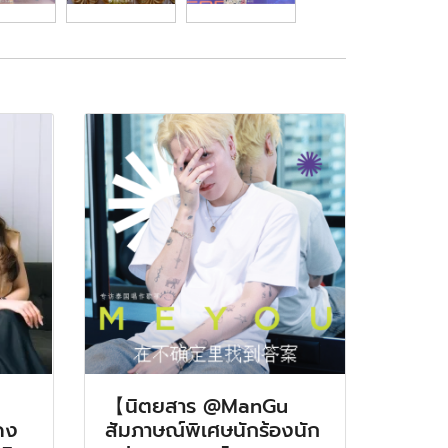
【นิตยสาร @ManGu
ดง
สัมภาษณ์พิเศษนักร้องนัก