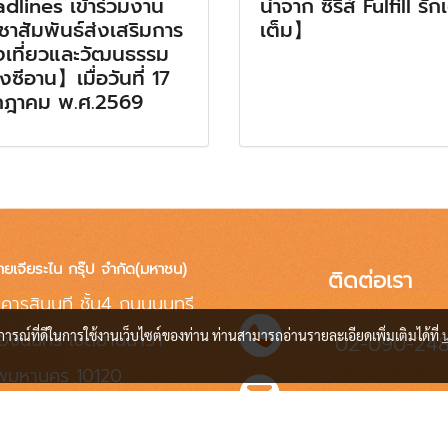
dlines เข้าร่วมงาน
นำจาก ซีรีส์ Fulfill รัก
ชาสัมพันธ์ส่งเสริมการ
เต็ม】
งเที่ยวและวัฒนธรรม
งซีอาน】เมื่อวันที่ 17
กฎาคม พ.ศ.2569
ทยเจียระไน กรุ๊ป จำกัด(มหาชน)
ติดต่อเรา
คารสินนที ชั้น4 ถนนนนทรี
บการณ์ที่ดีในการใช้งานเว็บไซต์ของท่าน ท่านสามารถอ่านรายละเอียดเพิ่มเติมได้ที่
่องนนทรี เขตยานนาวา
02-090-24
ทพมหานคร 10120
info@jrnen.co