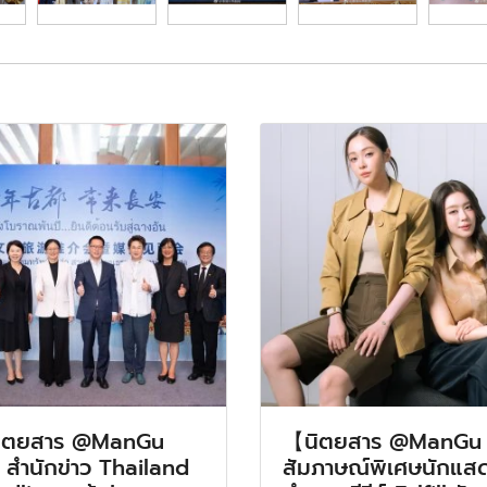
ิตยสาร @ManGu
【นิตยสาร @ManGu
 สำนักข่าว Thailand
สัมภาษณ์พิเศษนักแส