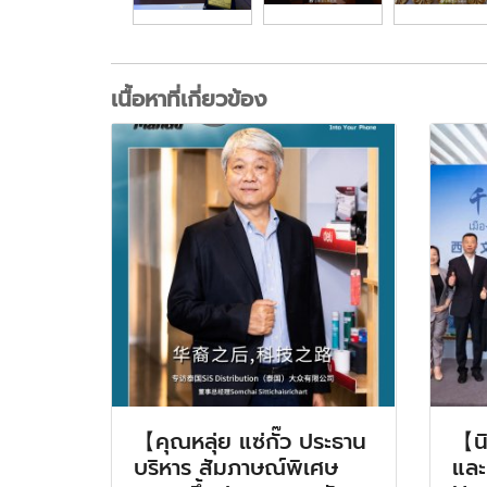
เนื้อหาที่เกี่ยวข้อง
【คุณหลุ่ย แซ่กั๊ว ประธาน
【น
บริหาร สัมภาษณ์พิเศษ
และ