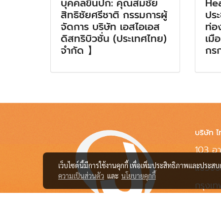
บุคคลขึ้นปก: คุณสมชัย
Hea
สิทธิชัยศรีชาติ กรรมการผู้
ประ
จัดการ บริษัท เอสไอเอส
ท่อ
ดิสทริบิวชั่น (ประเทศไทย)
เมือ
จำกัด 】
กร
บริษัท ไ
103 อา
เว็บไซต์นี้มีการใช้งานคุกกี้ เพื่อเพิ่มประสิทธิภาพและประส
แขวงช
ความเป็นส่วนตัว
และ
นโยบายคุกกี้
กรุงเ