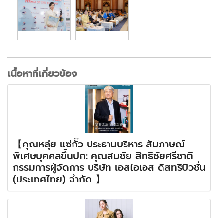
เนื้อหาที่เกี่ยวข้อง
【คุณหลุ่ย แซ่กั๊ว ประธานบริหาร สัมภาษณ์
พิเศษบุคคลขึ้นปก: คุณสมชัย สิทธิชัยศรีชาติ
กรรมการผู้จัดการ บริษัท เอสไอเอส ดิสทริบิวชั่น
(ประเทศไทย) จำกัด 】