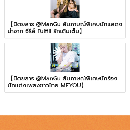
【นิตยสาร @ManGu สัมภาษณ์พิเศษนักแสดง
นำจาก ซีรีส์ Fulfill รักเติมเต็ม】
【นิตยสาร @ManGu สัมภาษณ์พิเศษนักร้อง
นักแต่งเพลงชาวไทย MEYOU】