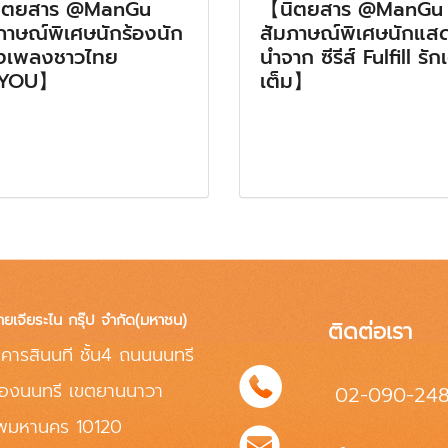
ิตยสาร @ManGu
【นิตยสาร @ManGu
ภาษณ์พิเศษนักร้องนัก
สัมภาษณ์พิเศษนักแส
งเพลงชาวไทย
นำจาก ซีรีส์ Fulfill รัก
YOU】
เต็ม】
ทยเจียระไน กรุ๊ป จำกัด(มหาชน)
ติดต่อเรา
คารสินนที ชั้น4 ถนนนนทรี
่องนนทรี เขตยานนาวา
02-090-24
ทพมหานคร 10120