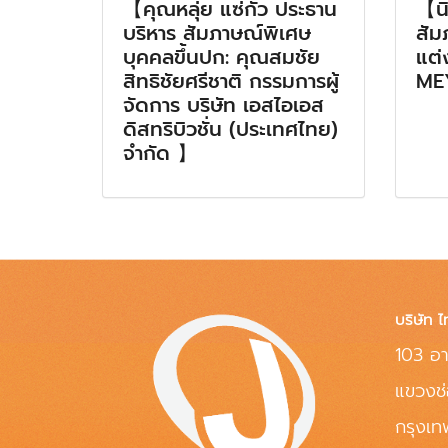
【คุณหลุ่ย แซ่กั๊ว ประธาน
【น
บริหาร สัมภาษณ์พิเศษ
สัม
บุคคลขึ้นปก: คุณสมชัย
แต่
สิทธิชัยศรีชาติ กรรมการผู้
ME
จัดการ บริษัท เอสไอเอส
ดิสทริบิวชั่น (ประเทศไทย)
จำกัด 】
บริษัท ไ
103 อา
แขวงช
กรุงเ