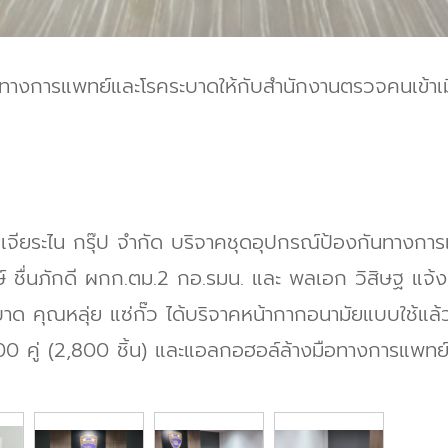
ันทางการแพทย์และโรคระบาดให้กับสำนักงานตรวจคนเข้าเมื
ยเจียระไน กรุ๊ป จำกัด บริจาคชุดอุปกรณ์ป้องกันทางก
งษ์ ชื่นภักดี ผกก.ตม.2 กอ.รมน. และ พลเอก วิสิษฐ แจ้ง
บาด คุณหลุ่ย แซ่กั๊ว ได้บริจาคหน้ากากอนามัยแบบใช้แล
400 คู่ (2,800 ชิ้น) และแอลกอฮอล์ล้างมือทางการแพ