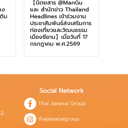
【นิตยสาร @ManGu
ดง
และ สำนักข่าว Thailand
เติม
Headlines เข้าร่วมงาน
ประชาสัมพันธ์ส่งเสริมการ
ท่องเที่ยวและวัฒนธรรม
เมืองซีอาน】เมื่อวันที่ 17
กรกฎาคม พ.ศ.2569
Social Network
Thai Jiaranai Group
82
thaijiaranaigroup