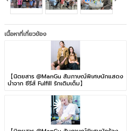
เนื้อหาที่เกี่ยวข้อง
【นิตยสาร @ManGu สัมภาษณ์พิเศษนักแสดง
นำจาก ซีรีส์ Fulfill รักเติมเต็ม】
【นิตยสาร @ManGu สัมภาษณ์พิเศษนักร้อง