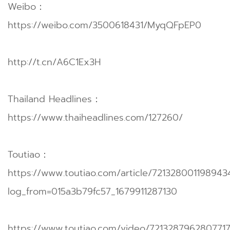
Weibo：
https://weibo.com/3500618431/MyqQFpEP0
http://t.cn/A6C1Ex3H
Thailand Headlines：
https://www.thaiheadlines.com/127260/
Toutiao：
https://www.toutiao.com/article/72132800119894
log_from=015a3b79fc57_1679911287130
https://www.toutiao.com/video/7213287962807717