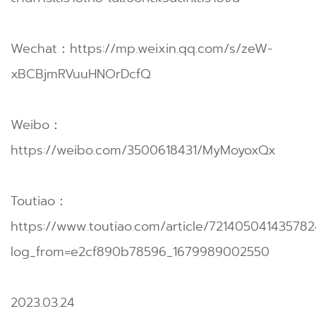
Wechat：
https://mp.weixin.qq.com/s/zeW-
xBCBjmRVuuHNOrDcfQ
Weibo：
https://weibo.com/3500618431/MyMoyoxQx
Toutiao：
https://www.toutiao.com/article/721405041435782
log_from=e2cf890b78596_1679989002550
2023.03.24