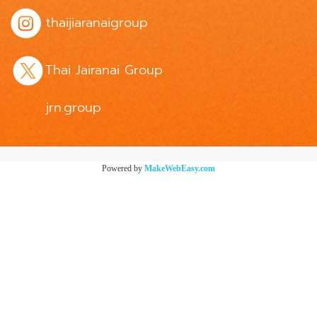
thaijiaranaigroup
Thai Jairanai Group
jrn.group
Powered by
MakeWebEasy.com