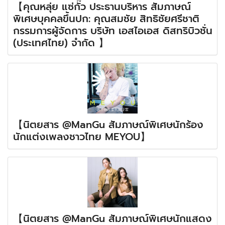
【คุณหลุ่ย แซ่กั๊ว ประธานบริหาร สัมภาษณ์
พิเศษบุคคลขึ้นปก: คุณสมชัย สิทธิชัยศรีชาติ
กรรมการผู้จัดการ บริษัท เอสไอเอส ดิสทริบิวชั่น
(ประเทศไทย) จำกัด 】
【นิตยสาร @ManGu สัมภาษณ์พิเศษนักร้อง
นักแต่งเพลงชาวไทย MEYOU】
【นิตยสาร @ManGu สัมภาษณ์พิเศษนักแสดง