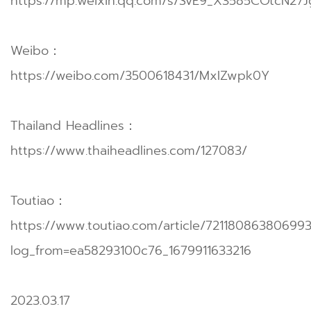
https://mp.weixin.qq.com/s/SvE9_X3585COtcN27
Weibo：
https://weibo.com/3500618431/MxIZwpk0Y
Thailand Headlines：
https://www.thaiheadlines.com/127083/
Toutiao：
https://www.toutiao.com/article/72118086380699
log_from=ea58293100c76_1679911633216
2023.03.17