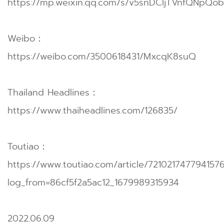
https://mp.weixin.qq.com/s/v5snDCIjTVnfQNpQo
Weibo：
https://weibo.com/3500618431/MxcqK8suQ
Thailand Headlines：
https://www.thaiheadlines.com/126835/
Toutiao：
https://www.toutiao.com/article/721021747794157
log_from=86cf5f2a5ac12_1679989315934
2022.06.09