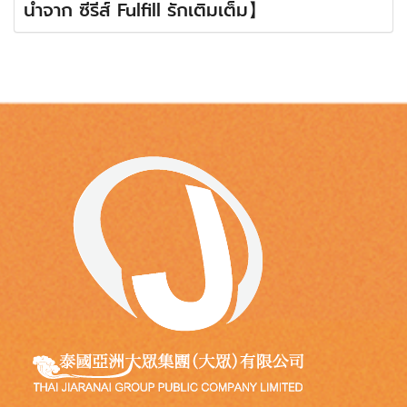
นำจาก ซีรีส์ Fulfill รักเติมเต็ม】